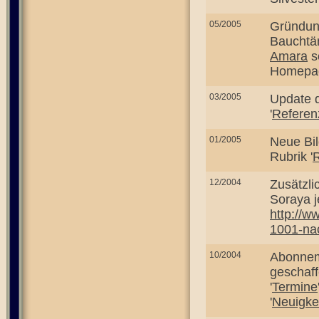
05/2005
Gründun
Bauchtä
Amara
s
Homepa
03/2005
Update d
'
Referen
01/2005
Neue Bil
Rubrik '
12/2004
Zusätzli
Soraya j
http://w
1001-nac
10/2004
Abonnem
geschaff
'
Termine
'
Neuigke