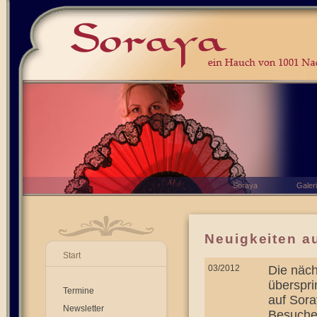
Soraya
Galer
Neuigkeiten 
Start
03/2012
Die näch
überspri
Termine
auf Sor
Newsletter
Besucher