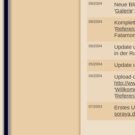
09/2004
Neue Bil
'
Galerie
'.
08/2004
Komplet
'
Referen
Fatamor
06/2004
Update d
in der Ru
05/2004
Update d
04/2004
Upload 
http://w
'
Willko
'
Referen
07/2003
Erstes 
soraya.d