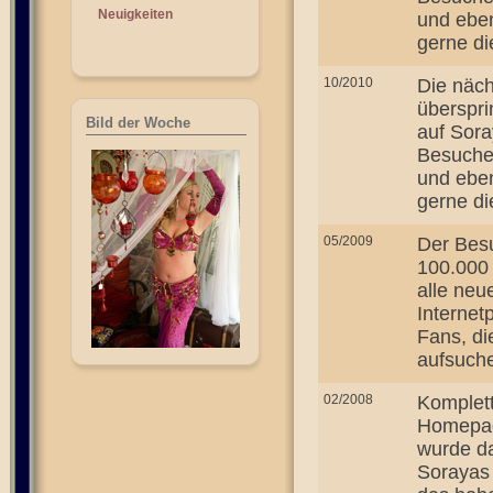
Neuigkeiten
und eben
gerne di
10/2010
Die näch
überspri
Bild der Woche
auf Sor
Besucher
und eben
gerne di
05/2009
Der Besu
100.000
alle neu
Internet
Fans, di
aufsuch
02/2008
Komplet
Homepag
wurde d
Sorayas