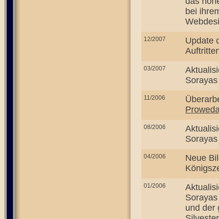
das hohe
bei ihr
Webdesig
12/2007
Update d
Auftritt
03/2007
Aktualis
Sorayas 
11/2006
Überarbe
Proweda
08/2006
Aktualis
Sorayas A
04/2006
Neue Bi
Königszel
01/2006
Aktualis
Sorayas 
und der 
Silveste