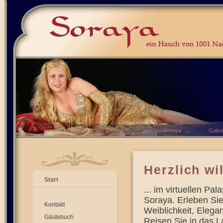
Soraya
Galer
Herzlich wi
Start
... im virtuellen Pa
Soraya. Erleben Si
Kontakt
Weiblichkeit, Elega
Gästebuch
Reisen Sie in das 