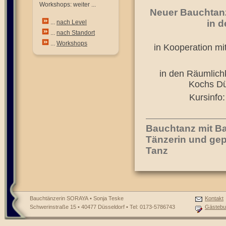
Workshops: weiter ...
Neuer Bauchtan
in 
...
nach Level
...
nach Standort
...
Workshops
in Kooperation mi
in den Räumlich
Kochs Dü
Kursinfo
Bauchtanz mit Ba
Tänzerin und gep
Tanz
Bauchtänzerin SORAYA • Sonja Teske
Kontakt
Schwerinstraße 15 • 40477 Düsseldorf • Tel: 0173-5786743
Gästebu