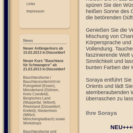
Links
spüren Sie den Wüs
heißen Sonne des O
Impressum
die betörenden Düft
Genießen Sie die V
Mischung von Char
News
Körpersprache und
Vollendung. Tauchen
Neuer Anfängerkurs ab
15.02.2013 in Düsseldorf
faszinierende Welt 
Sinnlichkeit und la
Neuer Kurs "Bauchtanz
für Schwangere" ab
bunten Farben der 
21.03.2013 in Düsseldorf
Bauchtanzkurse /
Soraya entführt Sie
Bauchtanzunterricht im
Orients und lädt Sie
Ruhrgebiet (Essen),
Münsterland (Dülmen,
atemberaubenden W
Kreis Coesfeld),
überraschen zu las
Bergisches Land
(Wuppertal, Velbert),
Rheinland (Düsseldorf,
Krefeld), Niederrhein
Ihre Soraya
(Willich,
Mönchengladbach) sowie
Workshops
NEU+++
Bauchtanzkurse und