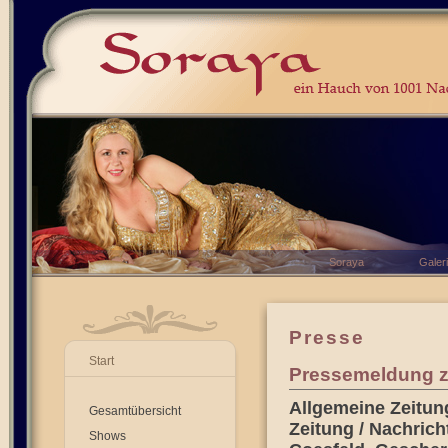
Soraya
Galer
Presse
Start
Pressemeldung zu
Allgemeine Zeitung
Gesamtübersicht
Zeitung / Nachrich
Shows