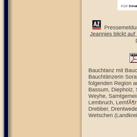
Pressemeldung
Jeannies blickt au
Bauchtanz mit Bauch
Bauchtänzerin Soray
folgenden Region a
Bassum, Diepholz, S
Weyhe, Samtgemein
Lembruch, LemfÃ¶rd
Drebber, Drentwede,
Wetschen (Landkrei