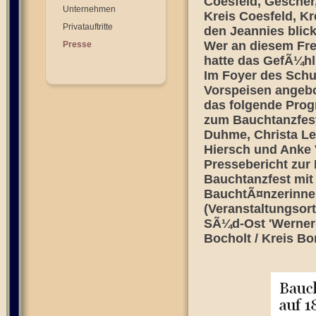
Coesfeld, Gescher
Unternehmen
Kreis Coesfeld, Kr
Privatauftritte
den Jeannies blick
Wer an diesem Fre
Presse
hatte das GefÃ¼hl 
Im Foyer des Sch
Vorspeisen angebo
das folgende Prog
zum Bauchtanzfest
Duhme, Christa Len
Hiersch und Anke 
Pressebericht zur
Bauchtanzfest mi
BauchtÃ¤nzerinnen
(Veranstaltungsor
SÃ¼d-Ost 'Werner-
Bocholt / Kreis Bo